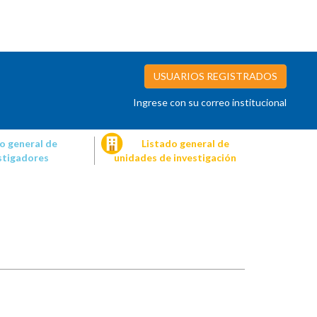
USUARIOS REGISTRADOS
Ingrese con su correo institucional
o general de
Listado general de
stigadores
unidades de investigación