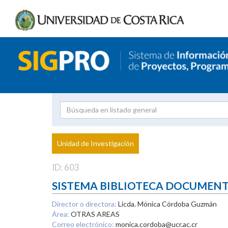
Investigador
Uni
Proyecto
Unidad de Investigación
inves
ID: 603
SISTEMA BIBLIOTECA DOCUMEN
Director o directora:
Licda. Mónica Córdoba Guzmán
Área:
OTRAS AREAS
Correo electrónico:
monica.cordoba@ucr.ac.cr