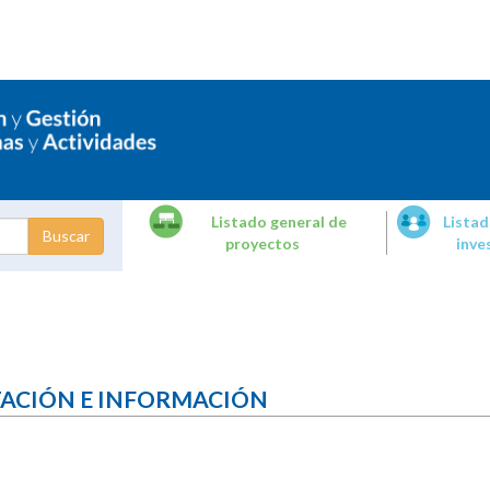
Listado general de
Listad
proyectos
inve
dades de
tigación
TACIÓN E INFORMACIÓN