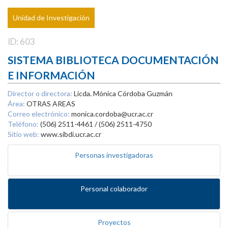
Unidad de Investigación
ID: 603
SISTEMA BIBLIOTECA DOCUMENTACIÓN
E INFORMACIÓN
Director o directora:
Licda. Mónica Córdoba Guzmán
Área:
OTRAS AREAS
Correo electrónico:
monica.cordoba@ucr.ac.cr
Teléfono:
(506) 2511-4461 / (506) 2511-4750
Sitio web:
www.sibdi.ucr.ac.cr
Personas investigadoras
Personal colaborador
Proyectos