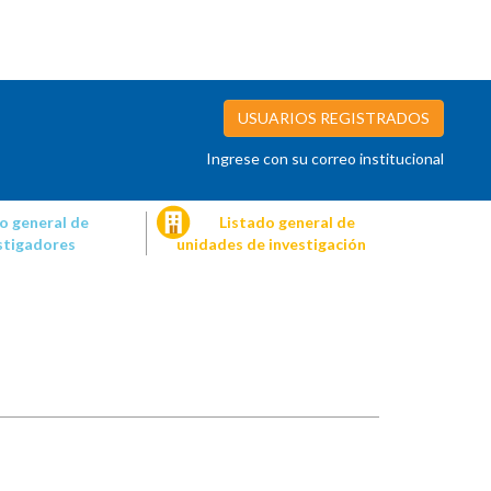
USUARIOS REGISTRADOS
Ingrese con su correo institucional
o general de
Listado general de
stigadores
unidades de investigación