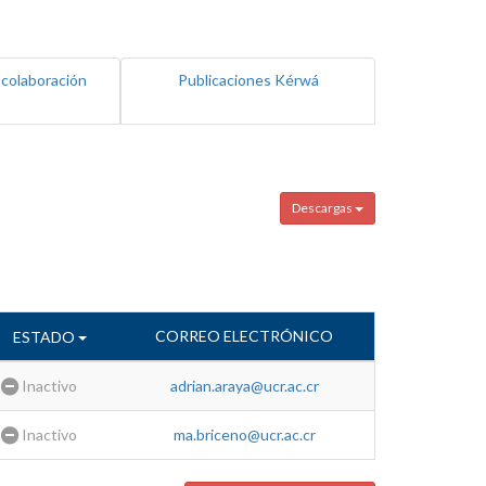
 colaboración
Publicaciones Kérwá
Descargas
CORREO ELECTRÓNICO
ESTADO
Inactivo
adrian.araya@ucr.ac.cr
Inactivo
ma.briceno@ucr.ac.cr