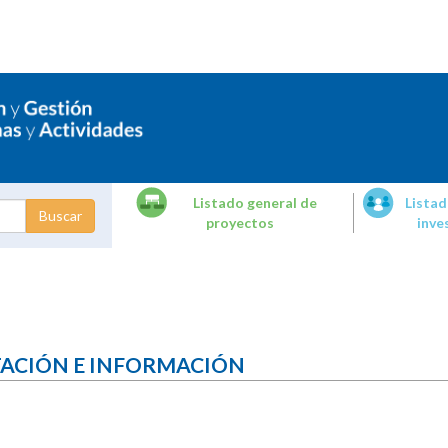
Listado general de
Listad
proyectos
inve
dades de
tigación
TACIÓN E INFORMACIÓN