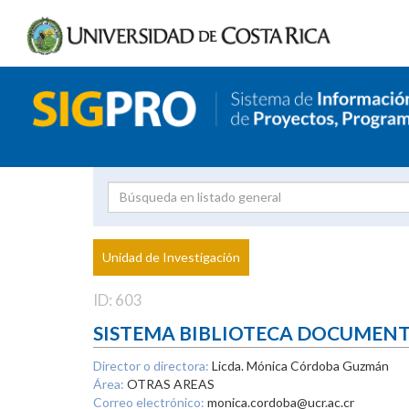
Investigador
Uni
Proyecto
Unidad de Investigación
inves
ID: 603
SISTEMA BIBLIOTECA DOCUMEN
Director o directora:
Licda. Mónica Córdoba Guzmán
Área:
OTRAS AREAS
Correo electrónico:
monica.cordoba@ucr.ac.cr