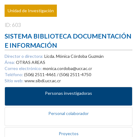
Unidad de Investigación
ID: 603
SISTEMA BIBLIOTECA DOCUMENTACIÓN
E INFORMACIÓN
Director o directora:
Licda. Mónica Córdoba Guzmán
Área:
OTRAS AREAS
Correo electrónico:
monica.cordoba@ucr.ac.cr
Teléfono:
(506) 2511-4461 / (506) 2511-4750
Sitio web:
www.sibdi.ucr.ac.cr
Personas investigadoras
Personal colaborador
Proyectos