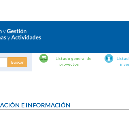
Listado general de
Listad
proyectos
inve
dades de
tigación
TACIÓN E INFORMACIÓN