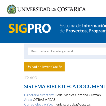
Investigador
Uni
Proyecto
Unidad de Investigación
inves
ID: 603
SISTEMA BIBLIOTECA DOCUMEN
Director o directora:
Licda. Mónica Córdoba Guzmán
Área:
OTRAS AREAS
Correo electrónico:
monica.cordoba@ucr.ac.cr