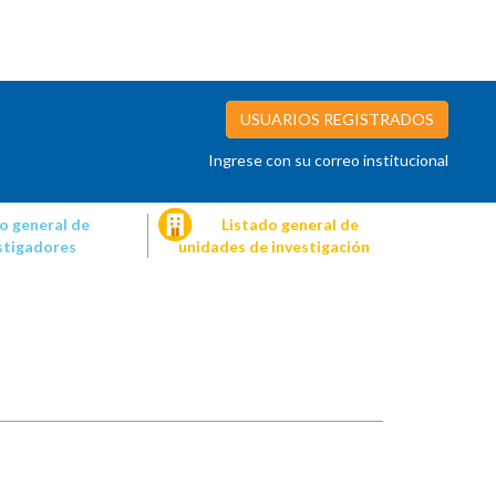
USUARIOS REGISTRADOS
Ingrese con su correo institucional
o general de
Listado general de
stigadores
unidades de investigación