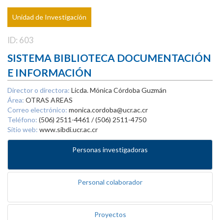
Unidad de Investigación
ID: 603
SISTEMA BIBLIOTECA DOCUMENTACIÓN
E INFORMACIÓN
Director o directora:
Licda. Mónica Córdoba Guzmán
Área:
OTRAS AREAS
Correo electrónico:
monica.cordoba@ucr.ac.cr
Teléfono:
(506) 2511-4461 / (506) 2511-4750
Sitio web:
www.sibdi.ucr.ac.cr
Personas investigadoras
Personal colaborador
Proyectos