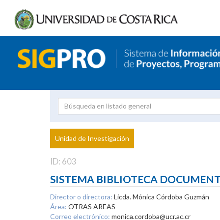
Investigador
Uni
Proyecto
Unidad de Investigación
inves
ID: 603
SISTEMA BIBLIOTECA DOCUMEN
Director o directora:
Licda. Mónica Córdoba Guzmán
Área:
OTRAS AREAS
Correo electrónico:
monica.cordoba@ucr.ac.cr