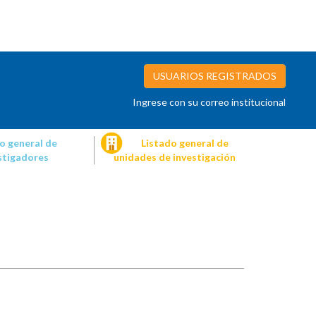
USUARIOS REGISTRADOS
Ingrese con su correo institucional
o general de
Listado general de
stigadores
unidades de investigación