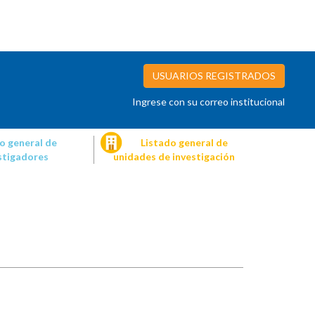
USUARIOS REGISTRADOS
Ingrese con su correo institucional
o general de
Listado general de
stigadores
unidades de investigación