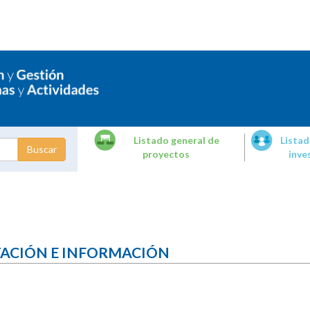
Listado general de
Listad
proyectos
inve
dades de
tigación
TACIÓN E INFORMACIÓN