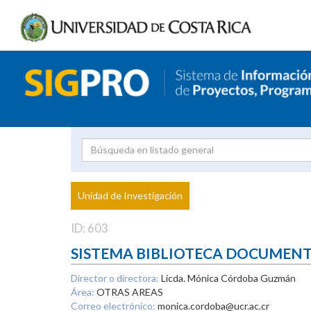
Investigador
Uni
Proyecto
Unidad de Investigación
inves
ID: 603
SISTEMA BIBLIOTECA DOCUMEN
Director o directora:
Licda. Mónica Córdoba Guzmán
Área:
OTRAS AREAS
Correo electrónico:
monica.cordoba@ucr.ac.cr