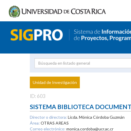
Investigador
Uni
Proyecto
Unidad de Investigación
inves
ID: 603
SISTEMA BIBLIOTECA DOCUMEN
Director o directora:
Licda. Mónica Córdoba Guzmán
Área:
OTRAS AREAS
Correo electrónico:
monica.cordoba@ucr.ac.cr