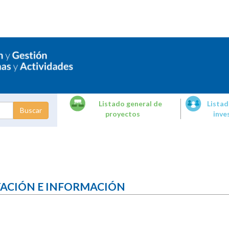
Listado general de
Listad
proyectos
inve
dades de
tigación
TACIÓN E INFORMACIÓN