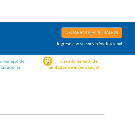
USUARIOS REGISTRADOS
Ingrese con su correo institucional
o general de
Listado general de
stigadores
unidades de investigación