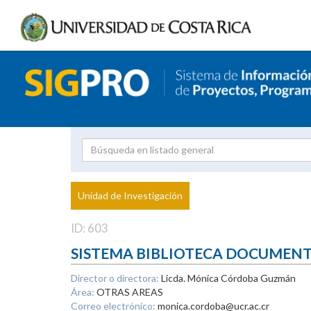
Investigador
Uni
Proyecto
Unidad de Investigación
inves
ID: 603
SISTEMA BIBLIOTECA DOCUMEN
Director o directora:
Licda. Mónica Córdoba Guzmán
Área:
OTRAS AREAS
Correo electrónico:
monica.cordoba@ucr.ac.cr