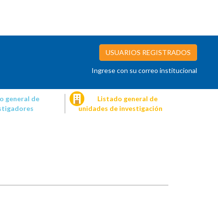
USUARIOS REGISTRADOS
Ingrese con su correo institucional
o general de
Listado general de
stigadores
unidades de investigación