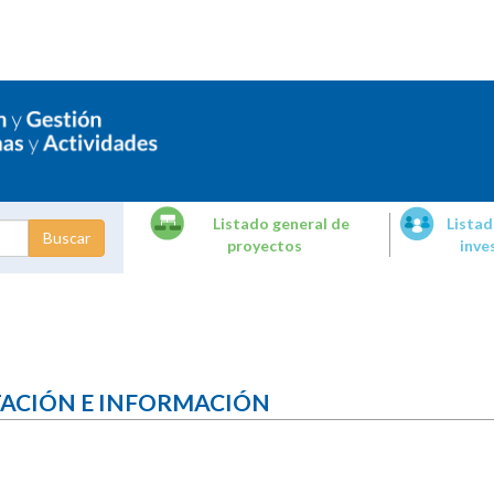
Listado general de
Listad
proyectos
inve
dades de
tigación
TACIÓN E INFORMACIÓN