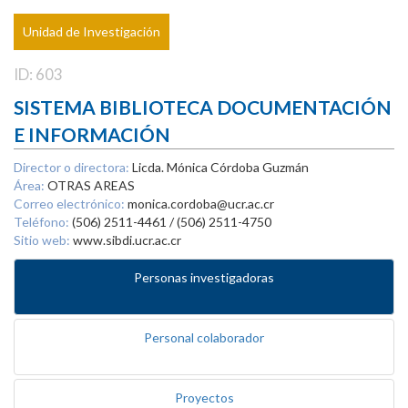
Unidad de Investigación
ID: 603
SISTEMA BIBLIOTECA DOCUMENTACIÓN
E INFORMACIÓN
Director o directora:
Licda. Mónica Córdoba Guzmán
Área:
OTRAS AREAS
Correo electrónico:
monica.cordoba@ucr.ac.cr
Teléfono:
(506) 2511-4461 / (506) 2511-4750
Sitio web:
www.sibdi.ucr.ac.cr
Personas investigadoras
Personal colaborador
Proyectos