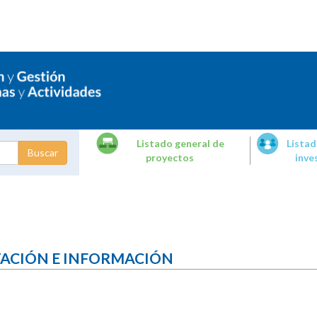
Listado general de
Listad
proyectos
inve
dades de
tigación
TACIÓN E INFORMACIÓN