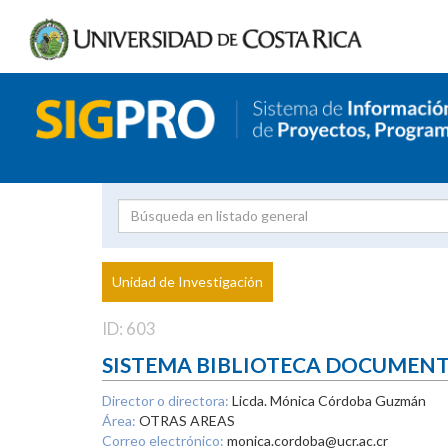
Investigador
Uni
Proyecto
Unidad de Investigación
inves
ID: 603
SISTEMA BIBLIOTECA DOCUMEN
Director o directora:
Licda. Mónica Córdoba Guzmán
Área:
OTRAS AREAS
Correo electrónico:
monica.cordoba@ucr.ac.cr