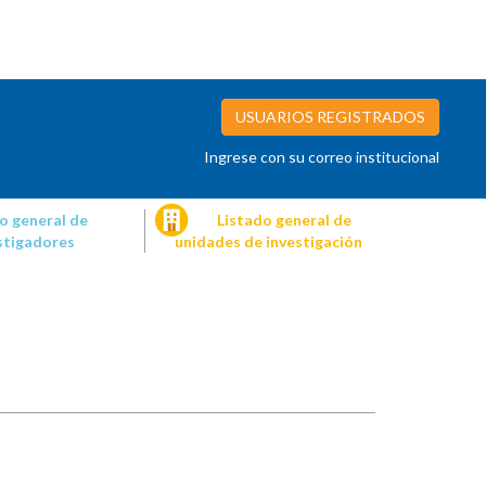
USUARIOS REGISTRADOS
Ingrese con su correo institucional
o general de
Listado general de
stigadores
unidades de investigación