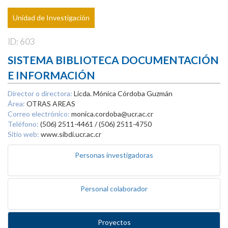
Unidad de Investigación
ID: 603
SISTEMA BIBLIOTECA DOCUMENTACIÓN
E INFORMACIÓN
Director o directora:
Licda. Mónica Córdoba Guzmán
Área:
OTRAS AREAS
Correo electrónico:
monica.cordoba@ucr.ac.cr
Teléfono:
(506) 2511-4461 / (506) 2511-4750
Sitio web:
www.sibdi.ucr.ac.cr
Personas investigadoras
Personal colaborador
Proyectos