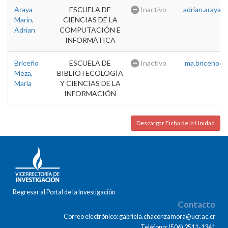
Araya
ESCUELA DE
Inactivo
adrian.araya@u
Marin,
CIENCIAS DE LA
Adrian
COMPUTACIÓN E
INFORMÁTICA
Briceño
ESCUELA DE
Inactivo
ma.briceno@u
Meza,
BIBLIOTECOLOGÍA
Maria
Y CIENCIAS DE LA
INFORMACIÓN
Descargar Ficha de la Unidad
Regresar al Portal de la Investigación
Contacto
Correo electrónico: gabriela.chaconzamora@ucr.ac.cr
Teléfono: (506) 2511-1341