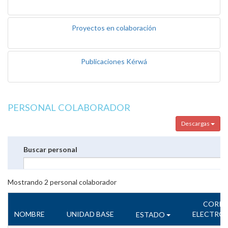
Proyectos en colaboración
Publicaciones Kérwá
PERSONAL COLABORADOR
Descargas
Buscar personal
Mostrando
2
personal colaborador
CORR
NOMBRE
UNIDAD BASE
ELECTRÓ
ESTADO