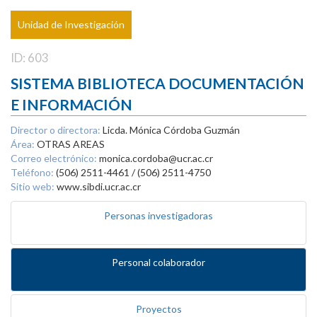
Unidad de Investigación
ID: 603
SISTEMA BIBLIOTECA DOCUMENTACIÓN
E INFORMACIÓN
Director o directora:
Licda. Mónica Córdoba Guzmán
Área:
OTRAS AREAS
Correo electrónico:
monica.cordoba@ucr.ac.cr
Teléfono:
(506) 2511-4461 / (506) 2511-4750
Sitio web:
www.sibdi.ucr.ac.cr
Personas investigadoras
Personal colaborador
Proyectos