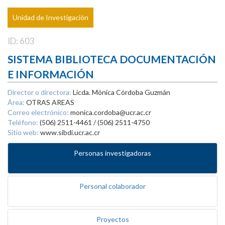
Unidad de Investigación
ID: 603
SISTEMA BIBLIOTECA DOCUMENTACIÓN
E INFORMACIÓN
Director o directora:
Licda. Mónica Córdoba Guzmán
Área:
OTRAS AREAS
Correo electrónico:
monica.cordoba@ucr.ac.cr
Teléfono:
(506) 2511-4461 / (506) 2511-4750
Sitio web:
www.sibdi.ucr.ac.cr
Personas investigadoras
Personal colaborador
Proyectos