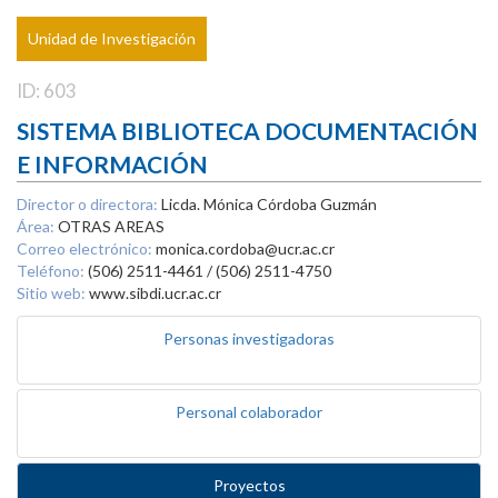
Unidad de Investigación
ID: 603
SISTEMA BIBLIOTECA DOCUMENTACIÓN
E INFORMACIÓN
Director o directora:
Licda. Mónica Córdoba Guzmán
Área:
OTRAS AREAS
Correo electrónico:
monica.cordoba@ucr.ac.cr
Teléfono:
(506) 2511-4461 / (506) 2511-4750
Sitio web:
www.sibdi.ucr.ac.cr
Personas investigadoras
Personal colaborador
Proyectos