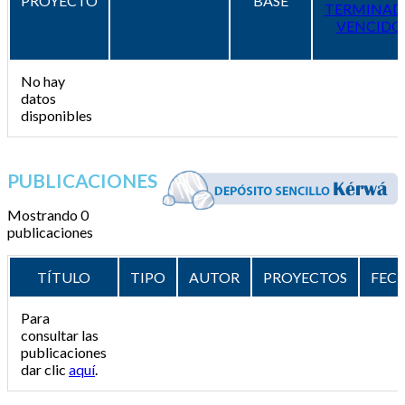
PROYECTO
BASE
TERMINAD
VENCIDO
No hay
datos
disponibles
PUBLICACIONES
Mostrando 0
publicaciones
TÍTULO
TIPO
AUTOR
PROYECTOS
FEC
Para
consultar las
publicaciones
dar clic
aquí
.