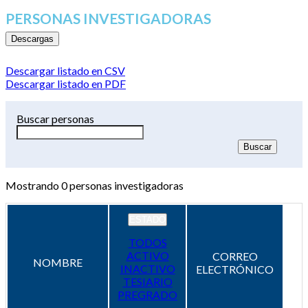
PERSONAS INVESTIGADORAS
Descargas
Descargar listado en CSV
Descargar listado en PDF
Buscar personas
Mostrando
0
personas investigadoras
ESTADO
TODOS
ACTIVO
CORREO
NOMBRE
INACTIVO
ELECTRÓNICO
TESIARIO
PREGRADO