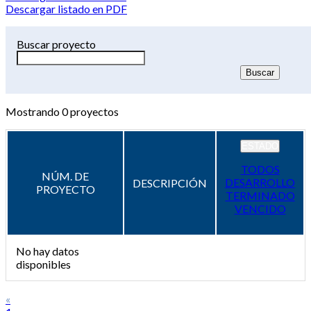
Descargar listado en PDF
Buscar proyecto
Mostrando
0
proyectos
ESTADO
TODOS
NÚM. DE
DESARROLLO
DESCRIPCIÓN
PROYECTO
TERMINADO
VENCIDO
No hay datos
disponibles
«