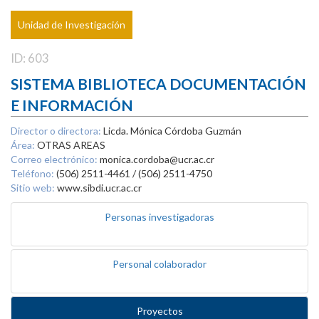
Unidad de Investigación
ID: 603
SISTEMA BIBLIOTECA DOCUMENTACIÓN
E INFORMACIÓN
Director o directora:
Licda. Mónica Córdoba Guzmán
Área:
OTRAS AREAS
Correo electrónico:
monica.cordoba@ucr.ac.cr
Teléfono:
(506) 2511-4461 / (506) 2511-4750
Sitio web:
www.sibdi.ucr.ac.cr
Personas investigadoras
Personal colaborador
Proyectos