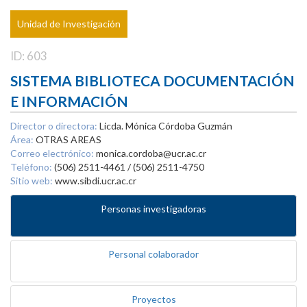
Unidad de Investigación
ID: 603
SISTEMA BIBLIOTECA DOCUMENTACIÓN
E INFORMACIÓN
Director o directora:
Licda. Mónica Córdoba Guzmán
Área:
OTRAS AREAS
Correo electrónico:
monica.cordoba@ucr.ac.cr
Teléfono:
(506) 2511-4461 / (506) 2511-4750
Sitio web:
www.sibdi.ucr.ac.cr
Personas investigadoras
Personal colaborador
Proyectos