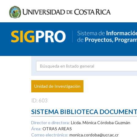
Investigador
Uni
Proyecto
Unidad de Investigación
inves
ID: 603
SISTEMA BIBLIOTECA DOCUMEN
Director o directora:
Licda. Mónica Córdoba Guzmán
Área:
OTRAS AREAS
Correo electrónico:
monica.cordoba@ucr.ac.cr