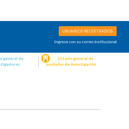
USUARIOS REGISTRADOS
Ingrese con su correo institucional
o general de
Listado general de
stigadores
unidades de investigación