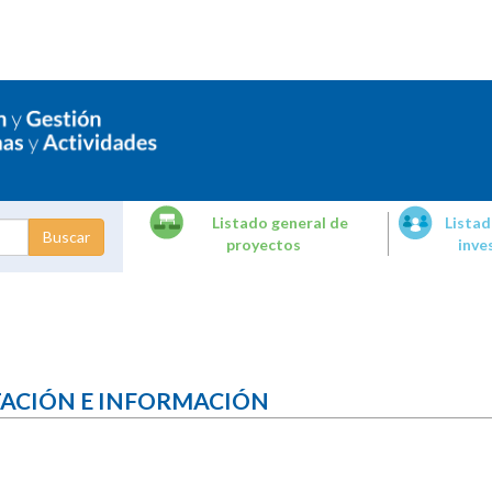
Listado general de
Listad
proyectos
inve
dades de
tigación
TACIÓN E INFORMACIÓN