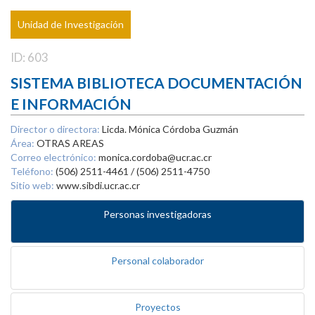
Unidad de Investigación
ID: 603
SISTEMA BIBLIOTECA DOCUMENTACIÓN
E INFORMACIÓN
Director o directora:
Licda. Mónica Córdoba Guzmán
Área:
OTRAS AREAS
Correo electrónico:
monica.cordoba@ucr.ac.cr
Teléfono:
(506) 2511-4461 / (506) 2511-4750
Sitio web:
www.sibdi.ucr.ac.cr
Personas investigadoras
Personal colaborador
Proyectos