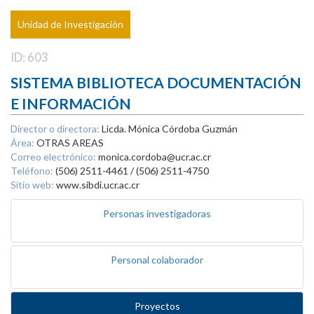
Unidad de Investigación
ID: 603
SISTEMA BIBLIOTECA DOCUMENTACIÓN
E INFORMACIÓN
Director o directora:
Licda. Mónica Córdoba Guzmán
Área:
OTRAS AREAS
Correo electrónico:
monica.cordoba@ucr.ac.cr
Teléfono:
(506) 2511-4461 / (506) 2511-4750
Sitio web:
www.sibdi.ucr.ac.cr
Personas investigadoras
Personal colaborador
Proyectos