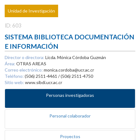
Unidad de Investigación
ID: 603
SISTEMA BIBLIOTECA DOCUMENTACIÓN
E INFORMACIÓN
Director o directora:
Licda. Mónica Córdoba Guzmán
Área:
OTRAS AREAS
Correo electrónico:
monica.cordoba@ucr.ac.cr
Teléfono:
(506) 2511-4461 / (506) 2511-4750
Sitio web:
www.sibdi.ucr.ac.cr
Personas investigadoras
Personal colaborador
Proyectos