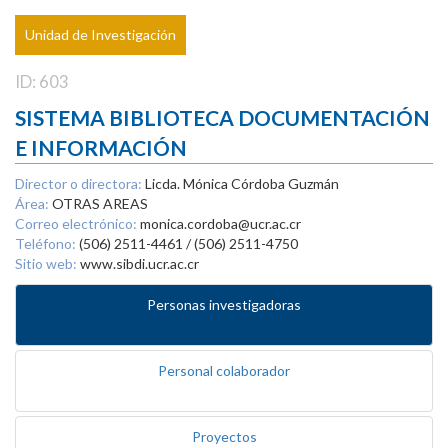
Unidad de Investigación
ID: 603
SISTEMA BIBLIOTECA DOCUMENTACIÓN
E INFORMACIÓN
Director o directora:
Licda. Mónica Córdoba Guzmán
Área:
OTRAS AREAS
Correo electrónico:
monica.cordoba@ucr.ac.cr
Teléfono:
(506) 2511-4461 / (506) 2511-4750
Sitio web:
www.sibdi.ucr.ac.cr
Personas investigadoras
Personal colaborador
Proyectos