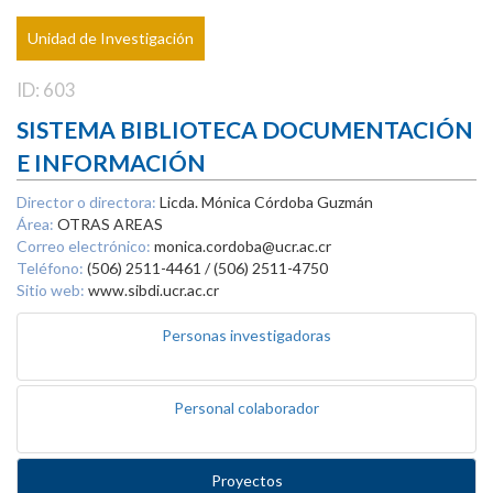
Unidad de Investigación
ID: 603
SISTEMA BIBLIOTECA DOCUMENTACIÓN
E INFORMACIÓN
Director o directora:
Licda. Mónica Córdoba Guzmán
Área:
OTRAS AREAS
Correo electrónico:
monica.cordoba@ucr.ac.cr
Teléfono:
(506) 2511-4461 / (506) 2511-4750
Sitio web:
www.sibdi.ucr.ac.cr
Personas investigadoras
Personal colaborador
Proyectos