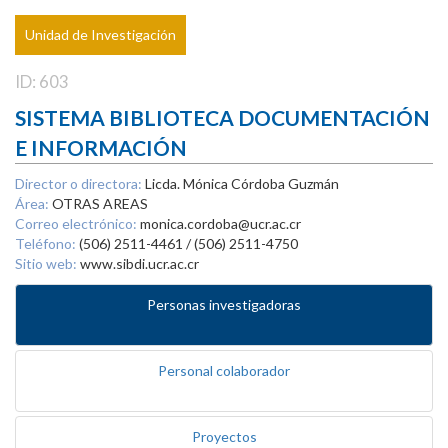
Unidad de Investigación
ID: 603
SISTEMA BIBLIOTECA DOCUMENTACIÓN
E INFORMACIÓN
Director o directora:
Licda. Mónica Córdoba Guzmán
Área:
OTRAS AREAS
Correo electrónico:
monica.cordoba@ucr.ac.cr
Teléfono:
(506) 2511-4461 / (506) 2511-4750
Sitio web:
www.sibdi.ucr.ac.cr
Personas investigadoras
Personal colaborador
Proyectos