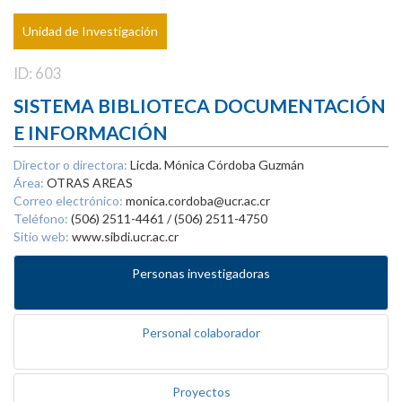
Unidad de Investigación
ID: 603
SISTEMA BIBLIOTECA DOCUMENTACIÓN
E INFORMACIÓN
Director o directora:
Licda. Mónica Córdoba Guzmán
Área:
OTRAS AREAS
Correo electrónico:
monica.cordoba@ucr.ac.cr
Teléfono:
(506) 2511-4461 / (506) 2511-4750
Sitio web:
www.sibdi.ucr.ac.cr
Personas investigadoras
Personal colaborador
Proyectos