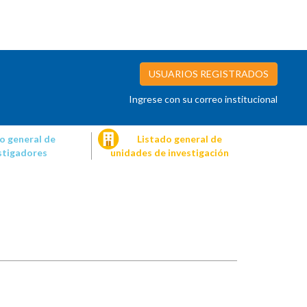
USUARIOS REGISTRADOS
Ingrese con su correo institucional
o general de
Listado general de
stigadores
unidades de investigación