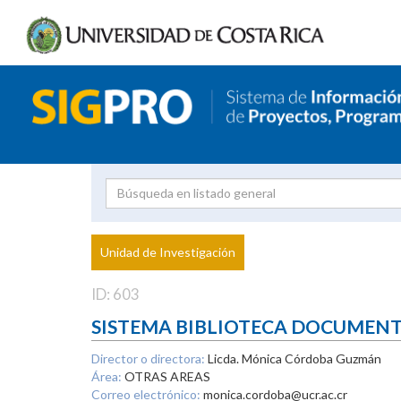
Investigador
Uni
Proyecto
Unidad de Investigación
inves
ID: 603
SISTEMA BIBLIOTECA DOCUMEN
Director o directora:
Licda. Mónica Córdoba Guzmán
Área:
OTRAS AREAS
Correo electrónico:
monica.cordoba@ucr.ac.cr