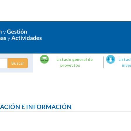
Listado general de
Listad
proyectos
inve
dades de
tigación
TACIÓN E INFORMACIÓN