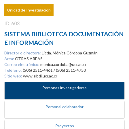
Unidad de Investigación
ID: 603
SISTEMA BIBLIOTECA DOCUMENTACIÓN
E INFORMACIÓN
Director o directora:
Licda. Mónica Córdoba Guzmán
Área:
OTRAS AREAS
Correo electrónico:
monica.cordoba@ucr.ac.cr
Teléfono:
(506) 2511-4461 / (506) 2511-4750
Sitio web:
www.sibdi.ucr.ac.cr
Personas investigadoras
Personal colaborador
Proyectos