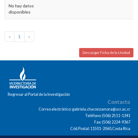
No hay datos
disponibles
«
1
»
Descargar Ficha de la Unidad
Regresar al Portal de la Investigación
Contacto
Correo electrónico: gabriela.chaconzamora@ucr.ac.cr
Teléfono: (506) 2511-1341
Fax: (506) 2224-9367
Cód.Postal: 11501-2060,Costa Rica