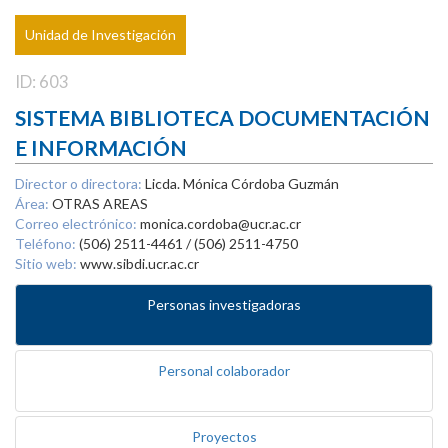
Unidad de Investigación
ID: 603
SISTEMA BIBLIOTECA DOCUMENTACIÓN
E INFORMACIÓN
Director o directora:
Licda. Mónica Córdoba Guzmán
Área:
OTRAS AREAS
Correo electrónico:
monica.cordoba@ucr.ac.cr
Teléfono:
(506) 2511-4461 / (506) 2511-4750
Sitio web:
www.sibdi.ucr.ac.cr
Personas investigadoras
Personal colaborador
Proyectos