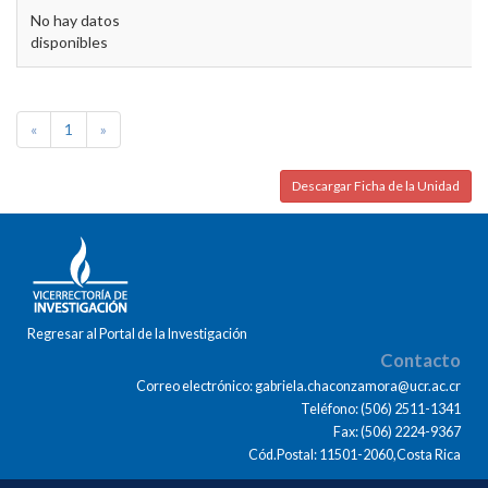
No hay datos
disponibles
«
1
»
Descargar Ficha de la Unidad
Regresar al Portal de la Investigación
Contacto
Correo electrónico: gabriela.chaconzamora@ucr.ac.cr
Teléfono: (506) 2511-1341
Fax: (506) 2224-9367
Cód.Postal: 11501-2060,Costa Rica