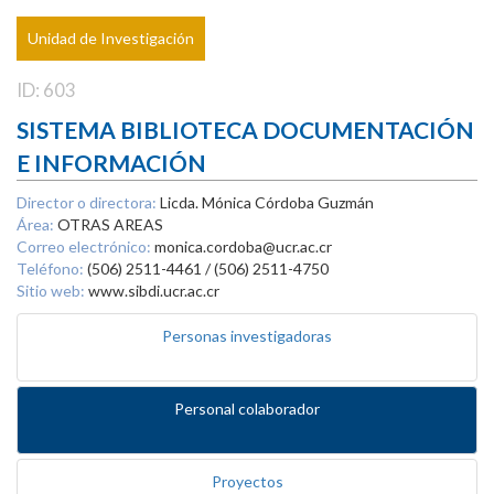
Unidad de Investigación
ID: 603
SISTEMA BIBLIOTECA DOCUMENTACIÓN
E INFORMACIÓN
Director o directora:
Licda. Mónica Córdoba Guzmán
Área:
OTRAS AREAS
Correo electrónico:
monica.cordoba@ucr.ac.cr
Teléfono:
(506) 2511-4461 / (506) 2511-4750
Sitio web:
www.sibdi.ucr.ac.cr
Personas investigadoras
Personal colaborador
Proyectos