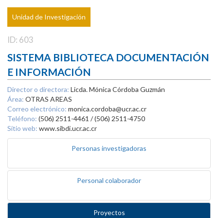
Unidad de Investigación
ID: 603
SISTEMA BIBLIOTECA DOCUMENTACIÓN
E INFORMACIÓN
Director o directora:
Licda. Mónica Córdoba Guzmán
Área:
OTRAS AREAS
Correo electrónico:
monica.cordoba@ucr.ac.cr
Teléfono:
(506) 2511-4461 / (506) 2511-4750
Sitio web:
www.sibdi.ucr.ac.cr
Personas investigadoras
Personal colaborador
Proyectos