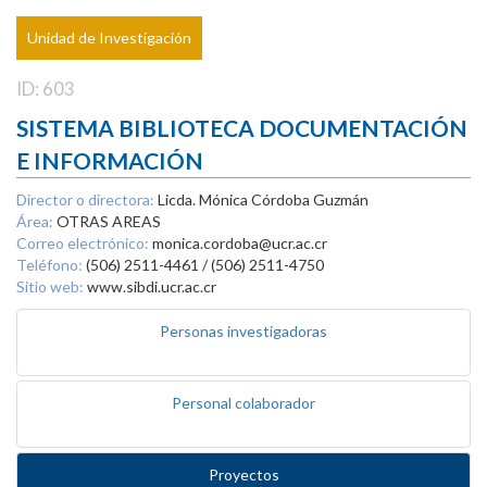
Unidad de Investigación
ID: 603
SISTEMA BIBLIOTECA DOCUMENTACIÓN
E INFORMACIÓN
Director o directora:
Licda. Mónica Córdoba Guzmán
Área:
OTRAS AREAS
Correo electrónico:
monica.cordoba@ucr.ac.cr
Teléfono:
(506) 2511-4461 / (506) 2511-4750
Sitio web:
www.sibdi.ucr.ac.cr
Personas investigadoras
Personal colaborador
Proyectos