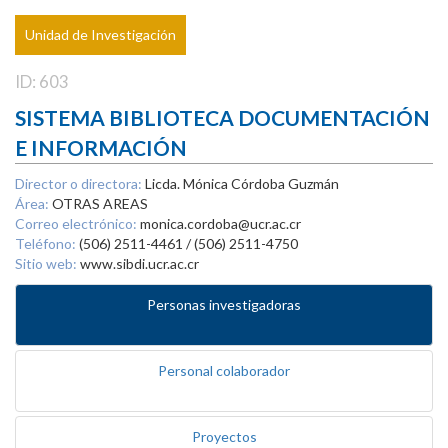
Unidad de Investigación
ID: 603
SISTEMA BIBLIOTECA DOCUMENTACIÓN
E INFORMACIÓN
Director o directora:
Licda. Mónica Córdoba Guzmán
Área:
OTRAS AREAS
Correo electrónico:
monica.cordoba@ucr.ac.cr
Teléfono:
(506) 2511-4461 / (506) 2511-4750
Sitio web:
www.sibdi.ucr.ac.cr
Personas investigadoras
Personal colaborador
Proyectos