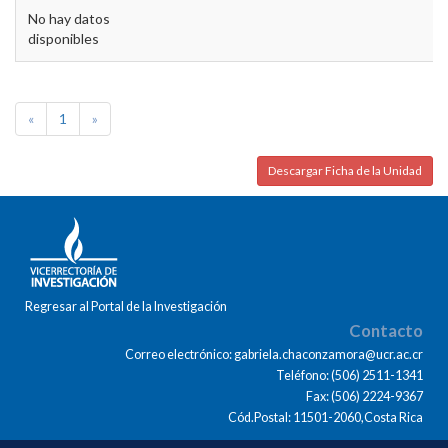
No hay datos
disponibles
«
1
»
Descargar Ficha de la Unidad
Regresar al Portal de la Investigación
Contacto
Correo electrónico: gabriela.chaconzamora@ucr.ac.cr
Teléfono: (506) 2511-1341
Fax: (506) 2224-9367
Cód.Postal: 11501-2060,Costa Rica