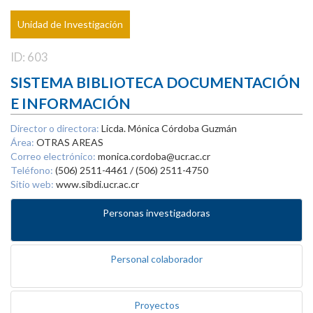
Unidad de Investigación
ID: 603
SISTEMA BIBLIOTECA DOCUMENTACIÓN
E INFORMACIÓN
Director o directora:
Licda. Mónica Córdoba Guzmán
Área:
OTRAS AREAS
Correo electrónico:
monica.cordoba@ucr.ac.cr
Teléfono:
(506) 2511-4461 / (506) 2511-4750
Sitio web:
www.sibdi.ucr.ac.cr
Personas investigadoras
Personal colaborador
Proyectos