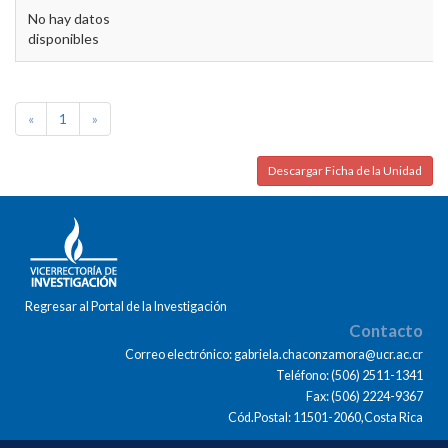
No hay datos
disponibles
«
1
»
Descargar Ficha de la Unidad
Regresar al Portal de la Investigación
Contacto
Correo electrónico: gabriela.chaconzamora@ucr.ac.cr
Teléfono: (506) 2511-1341
Fax: (506) 2224-9367
Cód.Postal: 11501-2060,Costa Rica