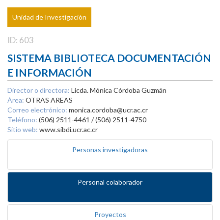
Unidad de Investigación
ID: 603
SISTEMA BIBLIOTECA DOCUMENTACIÓN
E INFORMACIÓN
Director o directora:
Licda. Mónica Córdoba Guzmán
Área:
OTRAS AREAS
Correo electrónico:
monica.cordoba@ucr.ac.cr
Teléfono:
(506) 2511-4461 / (506) 2511-4750
Sitio web:
www.sibdi.ucr.ac.cr
Personas investigadoras
Personal colaborador
Proyectos