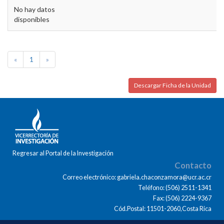
No hay datos
disponibles
«
1
»
Descargar Ficha de la Unidad
Regresar al Portal de la Investigación
Contacto
Correo electrónico: gabriela.chaconzamora@ucr.ac.cr
Teléfono: (506) 2511-1341
Fax: (506) 2224-9367
Cód.Postal: 11501-2060,Costa Rica