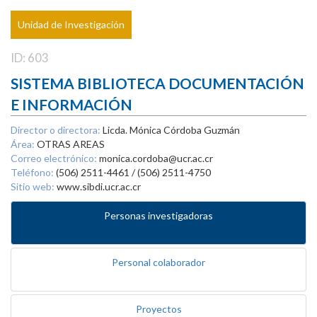
Unidad de Investigación
ID: 603
SISTEMA BIBLIOTECA DOCUMENTACIÓN
E INFORMACIÓN
Director o directora:
Licda. Mónica Córdoba Guzmán
Área:
OTRAS AREAS
Correo electrónico:
monica.cordoba@ucr.ac.cr
Teléfono:
(506) 2511-4461 / (506) 2511-4750
Sitio web:
www.sibdi.ucr.ac.cr
Personas investigadoras
Personal colaborador
Proyectos