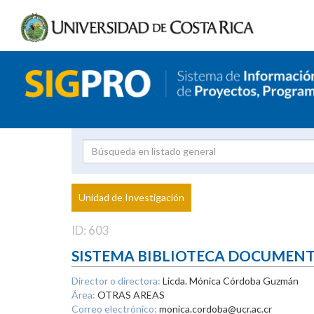
Investigador
Uni
Proyecto
Unidad de Investigación
inves
ID: 603
SISTEMA BIBLIOTECA DOCUMEN
Director o directora:
Licda. Mónica Córdoba Guzmán
Área:
OTRAS AREAS
Correo electrónico:
monica.cordoba@ucr.ac.cr