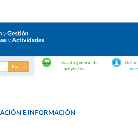
Listado general de
Listad
proyectos
inve
dades de
tigación
TACIÓN E INFORMACIÓN