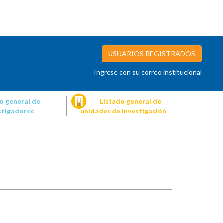
USUARIOS REGISTRADOS
Ingrese con su correo institucional
o general de
Listado general de
stigadores
unidades de investigación