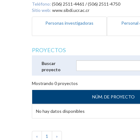
Teléfono:
(506) 2511-4461 / (506) 2511-4750
Sitio web:
www.sibdi.ucr.ac.cr
Personas investigadoras
Personal 
PROYECTOS
Buscar
proyecto
Mostrando
0
proyectos
NÚM. DE PROYECTO
No hay datos disponibles
«
1
»