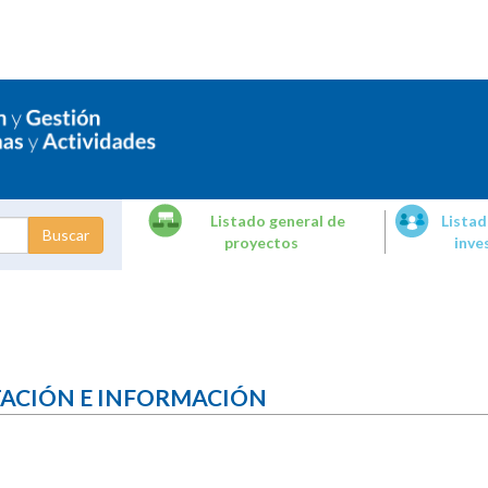
Listado general de
Listad
proyectos
inve
dades de
tigación
TACIÓN E INFORMACIÓN