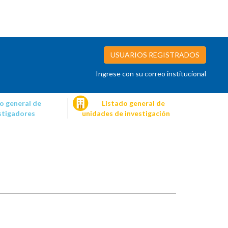
USUARIOS REGISTRADOS
Ingrese con su correo institucional
o general de
Listado general de
stigadores
unidades de investigación