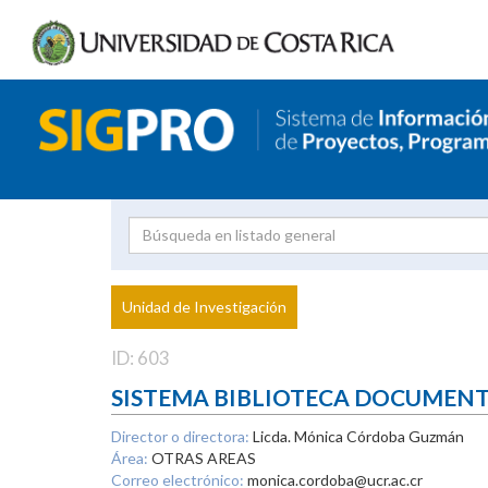
Investigador
Uni
Proyecto
Unidad de Investigación
inves
ID: 603
SISTEMA BIBLIOTECA DOCUMEN
Director o directora:
Licda. Mónica Córdoba Guzmán
Área:
OTRAS AREAS
Correo electrónico:
monica.cordoba@ucr.ac.cr