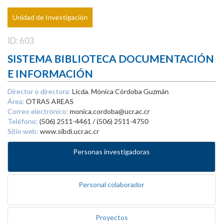
Unidad de Investigación
ID: 603
SISTEMA BIBLIOTECA DOCUMENTACIÓN
E INFORMACIÓN
Director o directora:
Licda. Mónica Córdoba Guzmán
Área:
OTRAS AREAS
Correo electrónico:
monica.cordoba@ucr.ac.cr
Teléfono:
(506) 2511-4461 / (506) 2511-4750
Sitio web:
www.sibdi.ucr.ac.cr
Personas investigadoras
Personal colaborador
Proyectos