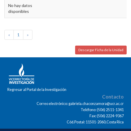
No hay datos
disponibles
«
1
»
Descargar Ficha de la Unidad
Regresar al Portal de la Investigación
Contacto
Correo electrónico: gabriela.chaconzamora@ucr.ac.cr
Teléfono: (506) 2511-1341
Fax: (506) 2224-9367
Cód.Postal: 11501-2060,Costa Rica