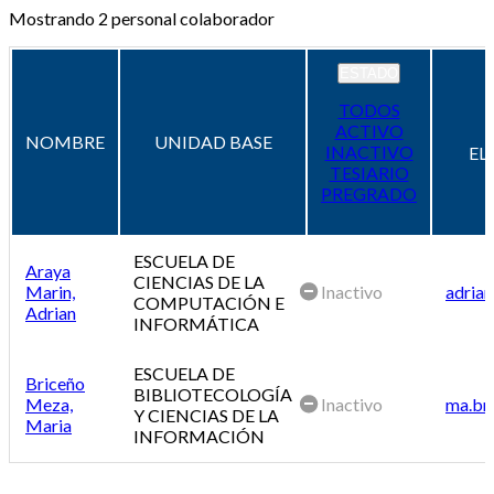
Mostrando
2
personal colaborador
ESTADO
TODOS
ACTIVO
NOMBRE
UNIDAD BASE
INACTIVO
EL
TESIARIO
PREGRADO
ESCUELA DE
Araya
CIENCIAS DE LA
Marin,
Inactivo
adrian
COMPUTACIÓN E
Adrian
INFORMÁTICA
ESCUELA DE
Briceño
BIBLIOTECOLOGÍA
Meza,
Inactivo
ma.br
Y CIENCIAS DE LA
Maria
INFORMACIÓN