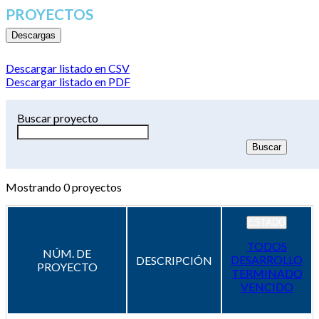
PROYECTOS
Descargas
Descargar listado en CSV
Descargar listado en PDF
Buscar proyecto
Mostrando
0
proyectos
ESTADO
TODOS
NÚM. DE
DESARROLLO
DESCRIPCIÓN
PROYECTO
TERMINADO
VENCIDO