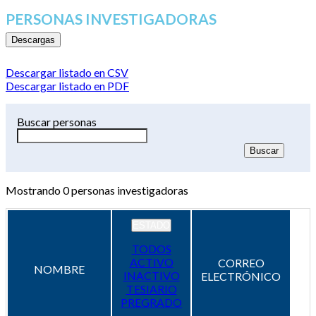
PERSONAS INVESTIGADORAS
Descargas
Descargar listado en CSV
Descargar listado en PDF
Buscar personas
Mostrando
0
personas investigadoras
ESTADO
TODOS
ACTIVO
CORREO
NOMBRE
INACTIVO
ELECTRÓNICO
TESIARIO
PREGRADO