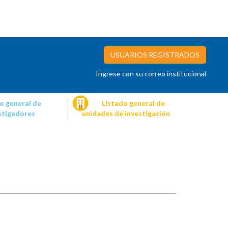
USUARIOS REGISTRADOS
Ingrese con su correo institucional
o general de
Listado general de
stigadores
unidades de investigación