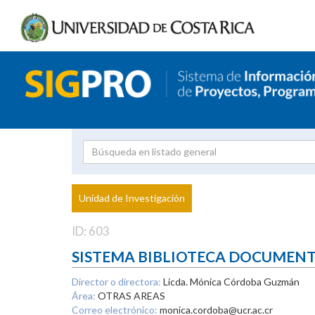
Investigador
Uni
Proyecto
Unidad de Investigación
inves
ID: 603
SISTEMA BIBLIOTECA DOCUMEN
Director o directora:
Licda. Mónica Córdoba Guzmán
Área:
OTRAS AREAS
Correo electrónico:
monica.cordoba@ucr.ac.cr