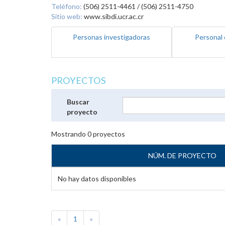
Teléfono:
(506) 2511-4461 / (506) 2511-4750
Sitio web:
www.sibdi.ucr.ac.cr
Personas investigadoras
Personal 
PROYECTOS
Buscar
proyecto
Mostrando
0
proyectos
NÚM. DE PROYECTO
No hay datos disponibles
«
1
»