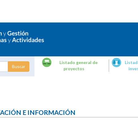
Listado general de
Listad
proyectos
inve
dades de
tigación
TACIÓN E INFORMACIÓN