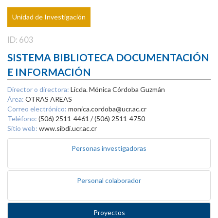
Unidad de Investigación
ID: 603
SISTEMA BIBLIOTECA DOCUMENTACIÓN
E INFORMACIÓN
Director o directora:
Licda. Mónica Córdoba Guzmán
Área:
OTRAS AREAS
Correo electrónico:
monica.cordoba@ucr.ac.cr
Teléfono:
(506) 2511-4461 / (506) 2511-4750
Sitio web:
www.sibdi.ucr.ac.cr
Personas investigadoras
Personal colaborador
Proyectos