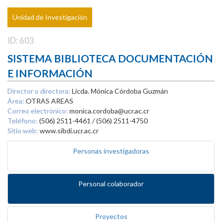
Unidad de Investigación
ID: 603
SISTEMA BIBLIOTECA DOCUMENTACIÓN
E INFORMACIÓN
Director o directora:
Licda. Mónica Córdoba Guzmán
Área:
OTRAS AREAS
Correo electrónico:
monica.cordoba@ucr.ac.cr
Teléfono:
(506) 2511-4461 / (506) 2511-4750
Sitio web:
www.sibdi.ucr.ac.cr
Personas investigadoras
Personal colaborador
Proyectos