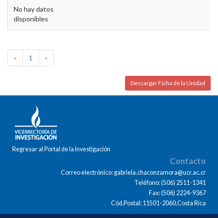
No hay datos
disponibles
«
1
»
Descargar Ficha de la Unidad
Regresar al Portal de la Investigación
Contacto
Correo electrónico: gabriela.chaconzamora@ucr.ac.cr
Teléfono: (506) 2511-1341
Fax: (506) 2224-9367
Cód.Postal: 11501-2060,Costa Rica