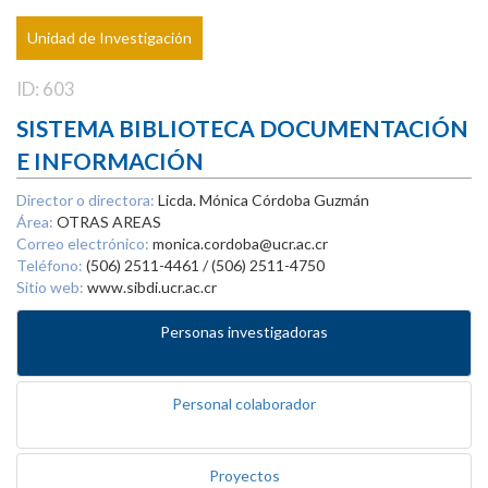
Unidad de Investigación
ID: 603
SISTEMA BIBLIOTECA DOCUMENTACIÓN
E INFORMACIÓN
Director o directora:
Licda. Mónica Córdoba Guzmán
Área:
OTRAS AREAS
Correo electrónico:
monica.cordoba@ucr.ac.cr
Teléfono:
(506) 2511-4461 / (506) 2511-4750
Sitio web:
www.sibdi.ucr.ac.cr
Personas investigadoras
Personal colaborador
Proyectos