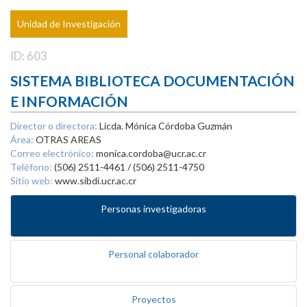
Unidad de Investigación
ID: 603
SISTEMA BIBLIOTECA DOCUMENTACIÓN
E INFORMACIÓN
Director o directora:
Licda. Mónica Córdoba Guzmán
Área:
OTRAS AREAS
Correo electrónico:
monica.cordoba@ucr.ac.cr
Teléfono:
(506) 2511-4461 / (506) 2511-4750
Sitio web:
www.sibdi.ucr.ac.cr
Personas investigadoras
Personal colaborador
Proyectos