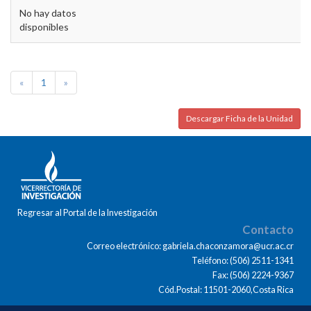
No hay datos
disponibles
«
1
»
Descargar Ficha de la Unidad
Regresar al Portal de la Investigación
Contacto
Correo electrónico: gabriela.chaconzamora@ucr.ac.cr
Teléfono: (506) 2511-1341
Fax: (506) 2224-9367
Cód.Postal: 11501-2060,Costa Rica