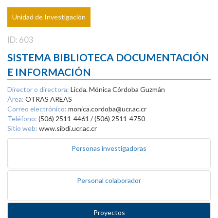
Unidad de Investigación
ID: 603
SISTEMA BIBLIOTECA DOCUMENTACIÓN
E INFORMACIÓN
Director o directora:
Licda. Mónica Córdoba Guzmán
Área:
OTRAS AREAS
Correo electrónico:
monica.cordoba@ucr.ac.cr
Teléfono:
(506) 2511-4461 / (506) 2511-4750
Sitio web:
www.sibdi.ucr.ac.cr
Personas investigadoras
Personal colaborador
Proyectos