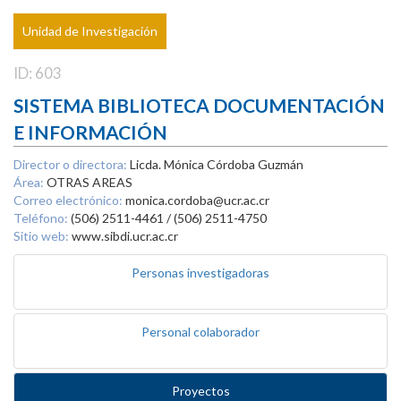
Unidad de Investigación
ID: 603
SISTEMA BIBLIOTECA DOCUMENTACIÓN
E INFORMACIÓN
Director o directora:
Licda. Mónica Córdoba Guzmán
Área:
OTRAS AREAS
Correo electrónico:
monica.cordoba@ucr.ac.cr
Teléfono:
(506) 2511-4461 / (506) 2511-4750
Sitio web:
www.sibdi.ucr.ac.cr
Personas investigadoras
Personal colaborador
Proyectos