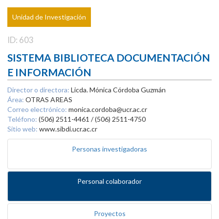
Unidad de Investigación
ID: 603
SISTEMA BIBLIOTECA DOCUMENTACIÓN
E INFORMACIÓN
Director o directora:
Licda. Mónica Córdoba Guzmán
Área:
OTRAS AREAS
Correo electrónico:
monica.cordoba@ucr.ac.cr
Teléfono:
(506) 2511-4461 / (506) 2511-4750
Sitio web:
www.sibdi.ucr.ac.cr
Personas investigadoras
Personal colaborador
Proyectos