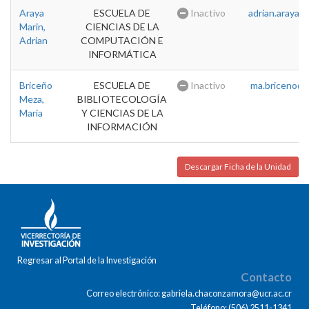
Araya
ESCUELA DE
Inactivo
adrian.araya@u
Marin,
CIENCIAS DE LA
Adrian
COMPUTACIÓN E
INFORMÁTICA
Briceño
ESCUELA DE
Inactivo
ma.briceno@u
Meza,
BIBLIOTECOLOGÍA
Maria
Y CIENCIAS DE LA
INFORMACIÓN
Descargar Ficha de la Unidad
Regresar al Portal de la Investigación
Contacto
Correo electrónico: gabriela.chaconzamora@ucr.ac.cr
Teléfono: (506) 2511-1341