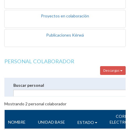
Proyectos en colaboración
Publicaciones Kérwá
PERSONAL COLABORADOR
Descargas
Buscar personal
Mostrando
2
personal colaborador
CORR
NOMBRE
UNIDAD BASE
ELECTRÓ
ESTADO