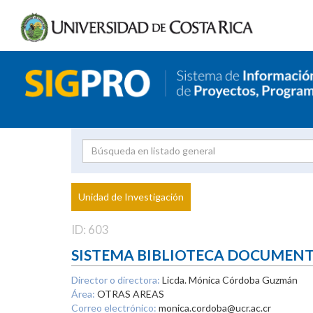
Investigador
Uni
Proyecto
Unidad de Investigación
inves
ID: 603
SISTEMA BIBLIOTECA DOCUMEN
Director o directora:
Licda. Mónica Córdoba Guzmán
Área:
OTRAS AREAS
Correo electrónico:
monica.cordoba@ucr.ac.cr