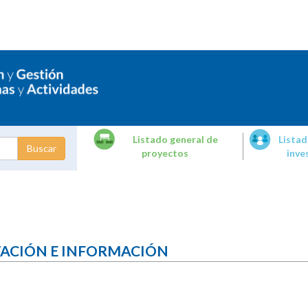
Listado general de
Listad
proyectos
inve
dades de
tigación
TACIÓN E INFORMACIÓN