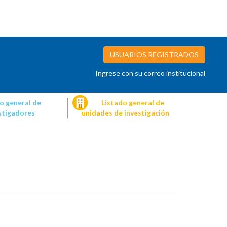
USUARIOS REGISTRADOS
Ingrese con su correo institucional
o general de
Listado general de
stigadores
unidades de investigación